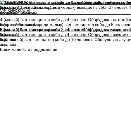
________________________________________________________
1 (большой) зал вмещает в себя до 15 человек. Оборудован аку
2 (малый) зал вмещает в себя 2 человек. Оборудован акустическ
На главную
Кальяны
Цены
Как добраться
Во
3 (малый) зал на 2 этаже (типа чердак) вмещает в себя 2 челове
Epson и 3.3 метровым экраном
экраном
VIP КИНОЗАЛЫ
метровым экраном
________________________________________________________
movieroom.astana
________________________________________________________
________________________________________________________
4 (малый) зал вмещает в себя до 4 человек. Оборудован датской
5 (самый большой среди малых) зал вмещает в себя до 5 челове
метровым экраном
Epson и 2.6 метровым экраном
6 (малый) зал вмещает в себя до 4 человек. Оборудован акустич
________________________________________________________
________________________________________________________
7 (малый) зал вмещает в себя 2 человек. Оборудован акустичес
________________________________________________________
________________________________________________________
9 (малый) зал вмещает в себя до 4 человек. Оборудован акусти
экраном
экраном
8 (большой) зал вмещает в себя до 10 человек. Оборудован акус
экраном
Ваши жалобы и предложения