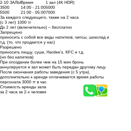
2-10 ЗАЛЫ
Время
1 зал (4K HDR)
3500
14:00 - 21:00
5000
5500
21:00 - 05:00
7000
За каждого следующего, также на 2 часа
(с 3 лет) 1000 тг
До 2 лет (включительно) – бесплатно
Запрещено
приносить с собой все виды напитков, чипсы, шоколад и
т.д. (то, что продается у нас)
Разрешено
приносить пиццу, суши, Hardee's, KFC и т.д.
(но без напитков)
При опоздании более чем на 15 мин бронь
аннулируется
и зал может быть передан другому лицу.
После окончания работы заведения (с 5 утра),
дополнительно к аренде оплачивается время работы
персонала 3000 тг в час
Стоимость аренды зала
за
2 часа
за
2-х человек